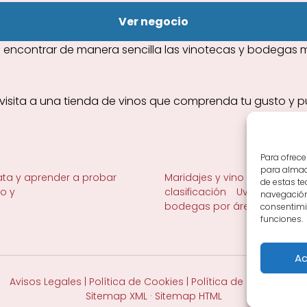
Ver negocio
encontrar de manera sencilla las vinotecas y bodegas me
visita a una tienda de vinos que comprenda tu gusto y pue
Para ofrece
para almace
ta y aprender a probar
Maridajes y vino en la mesa
de estas t
no y
clasificación
Uvas y viñedo 
navegación 
bodegas por área
consentimie
funciones.
Ac
Avisos Legales
|
Política de Cookies
|
Política de Privacidad
Sitemap XML
·
Sitemap HTML