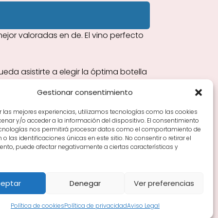
jor valoradas en de. El vino perfecto
da asistirte a elegir la óptima botella
Gestionar consentimiento
r las mejores experiencias, utilizamos tecnologías como las cookies
nar y/o acceder a la información del dispositivo. El consentimiento
Tiendas de vino por ciudades
Tipos de Rioja y
ecnologías nos permitirá procesar datos como el comportamiento de
en Rioja
Vino Rioja para empezar
Zonas de Rioja y
o las identificaciones únicas en este sitio. No consentir o retirar el
nto, puede afectar negativamente a ciertas características y
eptar
Denegar
Ver preferencias
Política de cookies
Política de privacidad
Aviso Legal