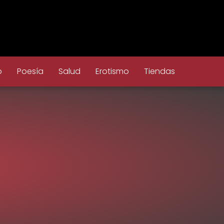
o
Poesía
Salud
Erotismo
Tiendas