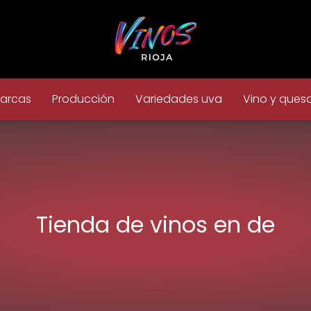
arcas
Producción
Variedades uva
Vino y ques
Tienda de vinos en de