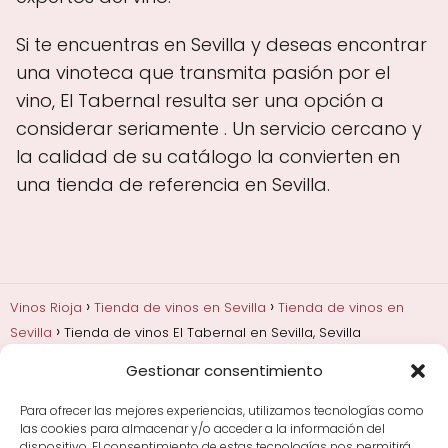
Si te encuentras en Sevilla y deseas encontrar
una vinoteca que transmita pasión por el
vino, El Tabernal resulta ser una opción a
considerar seriamente . Un servicio cercano y
la calidad de su catálogo la convierten en
una tienda de referencia en Sevilla.
Vinos Rioja
Tienda de vinos en Sevilla
Tienda de vinos en
Sevilla
Tienda de vinos El Tabernal en Sevilla, Sevilla
Gestionar consentimiento
Añadas, crianza y guarda
Bodegas y marcas de
Rioja
Cata y aprender a probar vino
Comprar vino
Para ofrecer las mejores experiencias, utilizamos tecnologías como
Rioja y guías de regalo
Cultura del vino y
las cookies para almacenar y/o acceder a la información del
curiosidades
Enoturismo en Rioja
dispositivo. El consentimiento de estas tecnologías nos permitirá