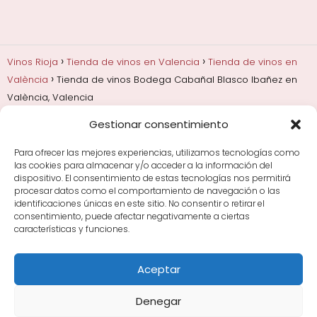
Vinos Rioja
Tienda de vinos en Valencia
Tienda de vinos en
València
Tienda de vinos Bodega Cabañal Blasco Ibañez en
València, Valencia
Gestionar consentimiento
Añadas, crianza y guarda
Bodegas y marcas de
Rioja
Cata y aprender a probar vino
Comprar vino
Para ofrecer las mejores experiencias, utilizamos tecnologías como
Rioja y guías de regalo
Cultura del vino y
las cookies para almacenar y/o acceder a la información del
curiosidades
Enoturismo en Rioja
dispositivo. El consentimiento de estas tecnologías nos permitirá
procesar datos como el comportamiento de navegación o las
identificaciones únicas en este sitio. No consentir o retirar el
Maridajes y vino en la mesa
Tiendas de vino por
consentimiento, puede afectar negativamente a ciertas
ciudades
Tipos de Rioja y clasificación
Uvas y viñedo
características y funciones.
en Rioja
Vino Rioja para empezar
Zonas de Rioja y
bodegas por área
Aceptar
Denegar