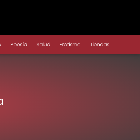
o
Poesía
Salud
Erotismo
Tiendas
a