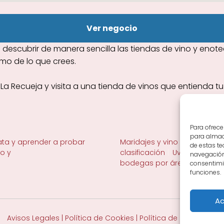
Ver negocio
descubrir de manera sencilla las tiendas de vino y eno
imo de lo que crees.
 La Recueja y visita a una tienda de vinos que entienda t
Para ofrece
para almace
ta y aprender a probar
Maridajes y vino en la mesa
de estas t
no y
clasificación
Uvas y viñedo 
navegación 
bodegas por área
consentimie
funciones.
Ac
Avisos Legales
|
Política de Cookies
|
Política de Privacidad