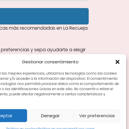
tecas más recomendadas en La Recueja.
u preferencias y sepa ayudarte a elegir
Gestionar consentimiento
r las mejores experiencias, utilizamos tecnologías como las cookies
nar y/o acceder a la información del dispositivo. El consentimiento
Tiendas de vino por ciudades
Tipos de Rioja y
ecnologías nos permitirá procesar datos como el comportamiento de
en Rioja
Vino Rioja para empezar
Zonas de Rioja y
o las identificaciones únicas en este sitio. No consentir o retirar el
nto, puede afectar negativamente a ciertas características y
eptar
Denegar
Ver preferencias
Política de cookies
Política de privacidad
Aviso Legal