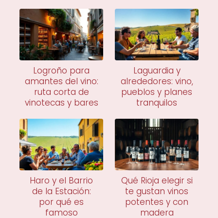
Logroño para
Laguardia y
amantes del vino:
alrededores: vino,
ruta corta de
pueblos y planes
vinotecas y bares
tranquilos
Haro y el Barrio
Qué Rioja elegir si
de la Estación:
te gustan vinos
por qué es
potentes y con
famoso
madera