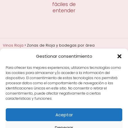
fáciles de
entender
Vinos Rioja
Zonas de Rioja y bodegas por área
Gestionar consentimiento
Añadas, crianza y guarda
Bodegas y marcas de
Rioja
Cata y aprender a probar vino
Comprar vino
Para ofrecer las mejores experiencias, utilizamos tecnologías como
Rioja y guías de regalo
Cultura del vino y
las cookies para almacenar y/o acceder a la información del
curiosidades
Enoturismo en Rioja
dispositivo. El consentimiento de estas tecnologías nos permitirá
procesar datos como el comportamiento de navegación o las
identificaciones únicas en este sitio. No consentir o retirar el
Maridajes y vino en la mesa
Tiendas de vino por
consentimiento, puede afectar negativamente a ciertas
ciudades
Tipos de Rioja y clasificación
Uvas y viñedo
características y funciones.
en Rioja
Vino Rioja para empezar
Zonas de Rioja y
bodegas por área
Aceptar
Denegar