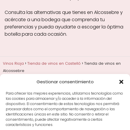
Consulta las alternativas que tienes en Alcossebre y
acércate a una bodega que comprenda tu
preferencias y pueda ayudarte a escoger la óptima
botella para cada ocasión.
Vinos Rioja
Tienda de vinos en Castelló
Tienda de vinos en
Alcossebre
Gestionar consentimiento
Añadas, crianza y guarda
Bodegas y marcas de
Rioja
Cata y aprender a probar vino
Comprar vino
Para ofrecer las mejores experiencias, utilizamos tecnologías como
Rioja y guías de regalo
Cultura del vino y
las cookies para almacenar y/o acceder a la información del
curiosidades
Enoturismo en Rioja
dispositivo. El consentimiento de estas tecnologías nos permitirá
procesar datos como el comportamiento de navegación o las
identificaciones únicas en este sitio. No consentir o retirar el
Maridajes y vino en la mesa
Tiendas de vino por
consentimiento, puede afectar negativamente a ciertas
ciudades
Tipos de Rioja y clasificación
Uvas y viñedo
características y funciones.