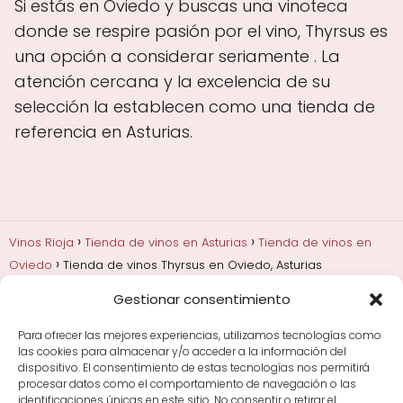
Si estás en Oviedo y buscas una vinoteca
donde se respire pasión por el vino, Thyrsus es
una opción a considerar seriamente . La
atención cercana y la excelencia de su
selección la establecen como una tienda de
referencia en Asturias.
Vinos Rioja
Tienda de vinos en Asturias
Tienda de vinos en
Oviedo
Tienda de vinos Thyrsus en Oviedo, Asturias
Gestionar consentimiento
Añadas, crianza y guarda
Bodegas y marcas de
Rioja
Cata y aprender a probar vino
Comprar vino
Para ofrecer las mejores experiencias, utilizamos tecnologías como
Rioja y guías de regalo
Cultura del vino y
las cookies para almacenar y/o acceder a la información del
curiosidades
Enoturismo en Rioja
dispositivo. El consentimiento de estas tecnologías nos permitirá
procesar datos como el comportamiento de navegación o las
identificaciones únicas en este sitio. No consentir o retirar el