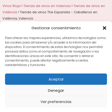
Vinos Rioja
Tienda de vinos en Valencia
Tienda de vinos en
València
Tienda de vinos The Espanista - Caballeros en
València, Valencia
Gestionar consentimiento
Añadas, crianza y guarda
Bodegas y marcas de
Rioja
Cata y aprender a probar vino
Comprar vino
Para ofrecer las mejores experiencias, utilizamos tecnologías como
Rioja y guías de regalo
Cultura del vino y
las cookies para almacenar y/o acceder a la información del
curiosidades
Enoturismo en Rioja
dispositivo. El consentimiento de estas tecnologías nos permitirá
procesar datos como el comportamiento de navegación o las
identificaciones únicas en este sitio. No consentir o retirar el
Maridajes y vino en la mesa
Tiendas de vino por
consentimiento, puede afectar negativamente a ciertas
ciudades
Tipos de Rioja y clasificación
Uvas y viñedo
características y funciones.
en Rioja
Vino Rioja para empezar
Zonas de Rioja y
bodegas por área
Aceptar
Denegar
Ver preferencias
Avisos Legales
|
Política de Cookies
|
Política de
Privacidad