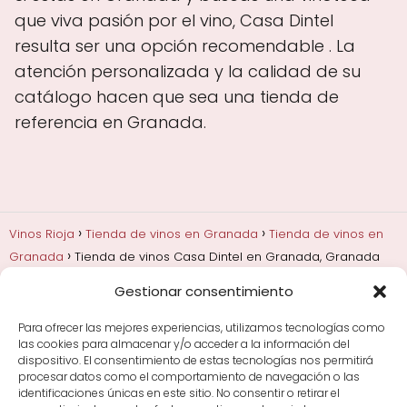
que viva pasión por el vino, Casa Dintel
resulta ser una opción recomendable . La
atención personalizada y la calidad de su
catálogo hacen que sea una tienda de
referencia en Granada.
Vinos Rioja
Tienda de vinos en Granada
Tienda de vinos en
Granada
Tienda de vinos Casa Dintel en Granada, Granada
Gestionar consentimiento
Añadas, crianza y guarda
Bodegas y marcas de
Rioja
Cata y aprender a probar vino
Comprar vino
Para ofrecer las mejores experiencias, utilizamos tecnologías como
Rioja y guías de regalo
Cultura del vino y
las cookies para almacenar y/o acceder a la información del
curiosidades
Enoturismo en Rioja
dispositivo. El consentimiento de estas tecnologías nos permitirá
procesar datos como el comportamiento de navegación o las
identificaciones únicas en este sitio. No consentir o retirar el
Maridajes y vino en la mesa
Tiendas de vino por