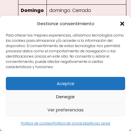
Domingo
domingo: Cerrado
Gestionar consentimiento
Valoración de los clientes
Para ofrecer las mejores experiencias, utilizamos tecnologías como
4.9 / 5 (341 votos)
las cookies para almacenar y/o acceder a la información del
dispositivo. El consentimiento de estas tecnologías nos permitirá
procesar datos como el comportamiento de navegación o las
identificaciones únicas en este sitio. No consentir o retirar el
consentimiento, puede afectar negativamente a ciertas
características y funciones.
Aceptar
Denegar
Ver preferencias
Política de cookies
Política de privacidad
Aviso Legal