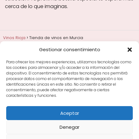
cerca de lo que imaginas.
Vinos Rioja
Tienda de vinos en Murcia
Gestionar consentimiento
Añadas, crianza y guarda
Bodegas y marcas de
Rioja
Cata y aprender a probar vino
Comprar vino
Para ofrecer las mejores experiencias, utilizamos tecnologías como
Rioja y guías de regalo
Cultura del vino y
las cookies para almacenar y/o acceder a la información del
curiosidades
Enoturismo en Rioja
dispositivo. El consentimiento de estas tecnologías nos permitirá
procesar datos como el comportamiento de navegación o las
identificaciones únicas en este sitio. No consentir o retirar el
Maridajes y vino en la mesa
Tiendas de vino por
consentimiento, puede afectar negativamente a ciertas
ciudades
Tipos de Rioja y clasificación
Uvas y viñedo
características y funciones.
en Rioja
Vino Rioja para empezar
Zonas de Rioja y
bodegas por área
Aceptar
Denegar