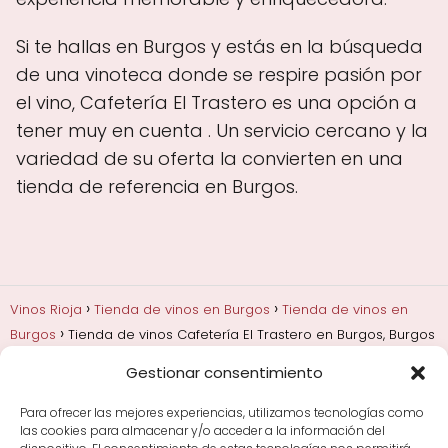
Si te hallas en Burgos y estás en la búsqueda
de una vinoteca donde se respire pasión por
el vino, Cafetería El Trastero es una opción a
tener muy en cuenta . Un servicio cercano y la
variedad de su oferta la convierten en una
tienda de referencia en Burgos.
Vinos Rioja
Tienda de vinos en Burgos
Tienda de vinos en
Burgos
Tienda de vinos Cafetería El Trastero en Burgos, Burgos
Gestionar consentimiento
Añadas, crianza y guarda
Bodegas y marcas de
Rioja
Cata y aprender a probar vino
Comprar vino
Para ofrecer las mejores experiencias, utilizamos tecnologías como
Rioja y guías de regalo
Cultura del vino y
las cookies para almacenar y/o acceder a la información del
curiosidades
Enoturismo en Rioja