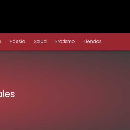
o
Poesía
Salud
Erotismo
Tiendas
ales