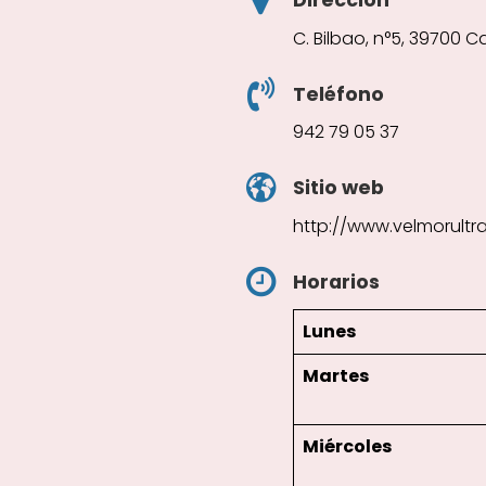
C. Bilbao, n°5, 39700 C
Teléfono
942 79 05 37
Sitio web
http://www.velmorultr
Horarios
Lunes
Martes
Miércoles