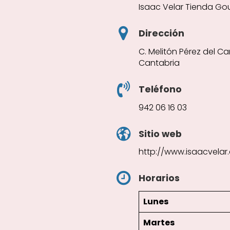
Isaac Velar Tienda Go
Dirección
C. Melitón Pérez del Ca
Cantabria
Teléfono
942 06 16 03
Sitio web
http://www.isaacvelar
Horarios
Lunes
Martes