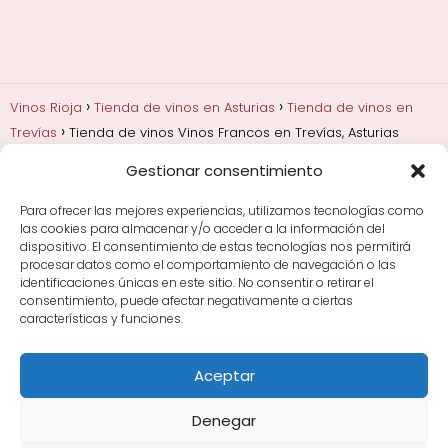
Vinos Rioja
Tienda de vinos en Asturias
Tienda de vinos en
Trevías
Tienda de vinos Vinos Francos en Trevías, Asturias
Gestionar consentimiento
Añadas, crianza y guarda
Bodegas y marcas de
Rioja
Cata y aprender a probar vino
Comprar vino
Para ofrecer las mejores experiencias, utilizamos tecnologías como
Rioja y guías de regalo
Cultura del vino y
las cookies para almacenar y/o acceder a la información del
curiosidades
Enoturismo en Rioja
dispositivo. El consentimiento de estas tecnologías nos permitirá
procesar datos como el comportamiento de navegación o las
identificaciones únicas en este sitio. No consentir o retirar el
Maridajes y vino en la mesa
Tiendas de vino por
consentimiento, puede afectar negativamente a ciertas
ciudades
Tipos de Rioja y clasificación
Uvas y viñedo
características y funciones.
en Rioja
Vino Rioja para empezar
Zonas de Rioja y
bodegas por área
Aceptar
Denegar