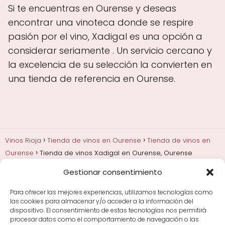
Si te encuentras en Ourense y deseas
encontrar una vinoteca donde se respire
pasión por el vino, Xadigal es una opción a
considerar seriamente . Un servicio cercano y
la excelencia de su selección la convierten en
una tienda de referencia en Ourense.
Vinos Rioja
Tienda de vinos en Ourense
Tienda de vinos en
Ourense
Tienda de vinos Xadigal en Ourense, Ourense
Gestionar consentimiento
Añadas, crianza y guarda
Bodegas y marcas de
Rioja
Cata y aprender a probar vino
Comprar vino
Para ofrecer las mejores experiencias, utilizamos tecnologías como
Rioja y guías de regalo
Cultura del vino y
las cookies para almacenar y/o acceder a la información del
curiosidades
Enoturismo en Rioja
dispositivo. El consentimiento de estas tecnologías nos permitirá
procesar datos como el comportamiento de navegación o las