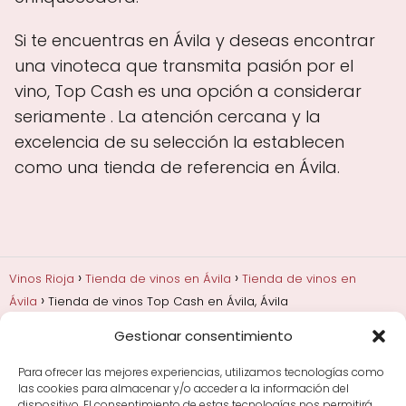
Si te encuentras en Ávila y deseas encontrar
una vinoteca que transmita pasión por el
vino, Top Cash es una opción a considerar
seriamente . La atención cercana y la
excelencia de su selección la establecen
como una tienda de referencia en Ávila.
Vinos Rioja
Tienda de vinos en Ávila
Tienda de vinos en
Ávila
Tienda de vinos Top Cash en Ávila, Ávila
Gestionar consentimiento
Añadas, crianza y guarda
Bodegas y marcas de
Rioja
Cata y aprender a probar vino
Comprar vino
Para ofrecer las mejores experiencias, utilizamos tecnologías como
Rioja y guías de regalo
Cultura del vino y
las cookies para almacenar y/o acceder a la información del
curiosidades
Enoturismo en Rioja
dispositivo. El consentimiento de estas tecnologías nos permitirá