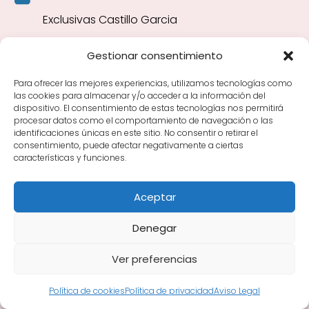
Exclusivas Castillo Garcia
Dirección
Gestionar consentimiento
C. Famorca, Bajo Comercial Nº 6, 03014 Alicante
Para ofrecer las mejores experiencias, utilizamos tecnologías como
(Alacant), Alicante
las cookies para almacenar y/o acceder a la información del
dispositivo. El consentimiento de estas tecnologías nos permitirá
procesar datos como el comportamiento de navegación o las
Teléfono
identificaciones únicas en este sitio. No consentir o retirar el
consentimiento, puede afectar negativamente a ciertas
966 37 07 20
características y funciones.
Sitio web
Aceptar
Denegar
Horarios
Ver preferencias
Lunes
lunes: 9:30–14:00, 17:00–20:30
Política de cookies
Política de privacidad
Aviso Legal
Martes
martes: 9:30–14:00, 17:00–20:30