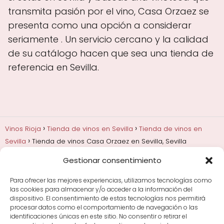
transmita pasión por el vino, Casa Orzaez se
presenta como una opción a considerar
seriamente . Un servicio cercano y la calidad
de su catálogo hacen que sea una tienda de
referencia en Sevilla.
Vinos Rioja
Tienda de vinos en Sevilla
Tienda de vinos en
Sevilla
Tienda de vinos Casa Orzaez en Sevilla, Sevilla
Gestionar consentimiento
Añadas, crianza y guarda
Bodegas y marcas de
Rioja
Cata y aprender a probar vino
Comprar vino
Para ofrecer las mejores experiencias, utilizamos tecnologías como
Rioja y guías de regalo
Cultura del vino y
las cookies para almacenar y/o acceder a la información del
curiosidades
Enoturismo en Rioja
dispositivo. El consentimiento de estas tecnologías nos permitirá
procesar datos como el comportamiento de navegación o las
identificaciones únicas en este sitio. No consentir o retirar el
Maridajes y vino en la mesa
Tiendas de vino por