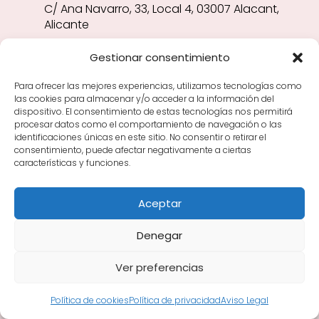
C/ Ana Navarro, 33, Local 4, 03007 Alacant,
Alicante
Gestionar consentimiento
Teléfono
676 46 26 54
Para ofrecer las mejores experiencias, utilizamos tecnologías como
las cookies para almacenar y/o acceder a la información del
dispositivo. El consentimiento de estas tecnologías nos permitirá
Sitio web
procesar datos como el comportamiento de navegación o las
identificaciones únicas en este sitio. No consentir o retirar el
consentimiento, puede afectar negativamente a ciertas
características y funciones.
Horarios
Lunes
lunes: 9:00–14:00, 17:00–22:00
Aceptar
Martes
martes: 9:00–14:00, 17:00–22:00
Denegar
Miércole
miércoles: 9:00–14:00, 17:00–
Ver preferencias
s
22:00
Política de cookies
Política de privacidad
Aviso Legal
Jueves
jueves: 9:00–14:00, 17:00–22:00