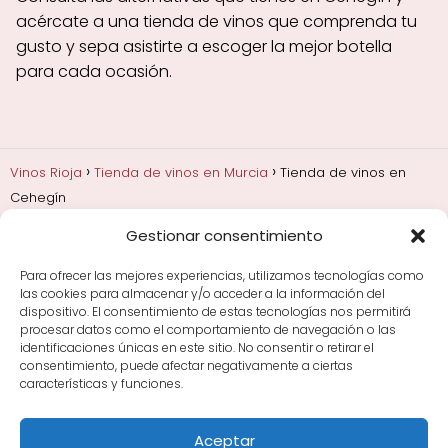
acércate a una tienda de vinos que comprenda tu
gusto y sepa asistirte a escoger la mejor botella
para cada ocasión.
Vinos Rioja
Tienda de vinos en Murcia
Tienda de vinos en
Cehegín
Gestionar consentimiento
Añadas, crianza y guarda
Bodegas y marcas de
Rioja
Cata y aprender a probar vino
Comprar vino
Para ofrecer las mejores experiencias, utilizamos tecnologías como
Rioja y guías de regalo
Cultura del vino y
las cookies para almacenar y/o acceder a la información del
curiosidades
Enoturismo en Rioja
dispositivo. El consentimiento de estas tecnologías nos permitirá
procesar datos como el comportamiento de navegación o las
identificaciones únicas en este sitio. No consentir o retirar el
Maridajes y vino en la mesa
Tiendas de vino por
consentimiento, puede afectar negativamente a ciertas
ciudades
Tipos de Rioja y clasificación
Uvas y viñedo
características y funciones.
en Rioja
Vino Rioja para empezar
Zonas de Rioja y
bodegas por área
Aceptar