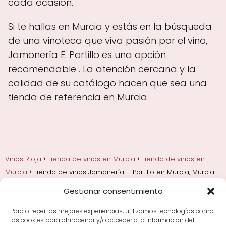
cada ocasión.
Si te hallas en Murcia y estás en la búsqueda
de una vinoteca que viva pasión por el vino,
Jamonería E. Portillo es una opción
recomendable . La atención cercana y la
calidad de su catálogo hacen que sea una
tienda de referencia en Murcia.
Vinos Rioja
Tienda de vinos en Murcia
Tienda de vinos en
Murcia
Tienda de vinos Jamonería E. Portillo en Murcia, Murcia
Gestionar consentimiento
Añadas, crianza y guarda
Bodegas y marcas de
Rioja
Cata y aprender a probar vino
Comprar vino
Para ofrecer las mejores experiencias, utilizamos tecnologías como
Rioja y guías de regalo
Cultura del vino y
las cookies para almacenar y/o acceder a la información del