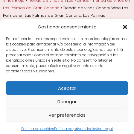
Vinos Rioja
Tienda de vinos en Las Palmas
Tienda de vinos en
Las Palmas de Gran Canaria
Tienda de vinos Canary Wine Las
Palmas en Las Palmas de Gran Canaria, Las Palmas
Gestionar consentimiento
Añadas, crianza y guarda
Bodegas y marcas de
Rioja
Cata y aprender a probar vino
Comprar vino
Para ofrecer las mejores experiencias, utilizamos tecnologías como
Rioja y guías de regalo
Cultura del vino y
las cookies para almacenar y/o acceder a la información del
curiosidades
Enoturismo en Rioja
dispositivo. El consentimiento de estas tecnologías nos permitirá
procesar datos como el comportamiento de navegación o las
identificaciones únicas en este sitio. No consentir o retirar el
Maridajes y vino en la mesa
Tiendas de vino por
consentimiento, puede afectar negativamente a ciertas
ciudades
Tipos de Rioja y clasificación
Uvas y viñedo
características y funciones.
en Rioja
Vino Rioja para empezar
Zonas de Rioja y
bodegas por área
Aceptar
Denegar
Ver preferencias
Avisos Legales
|
Política de Cookies
|
Política de
Privacidad
Sitemap XML
·
Sitemap HTML
Política de cookies
Política de privacidad
Aviso Legal