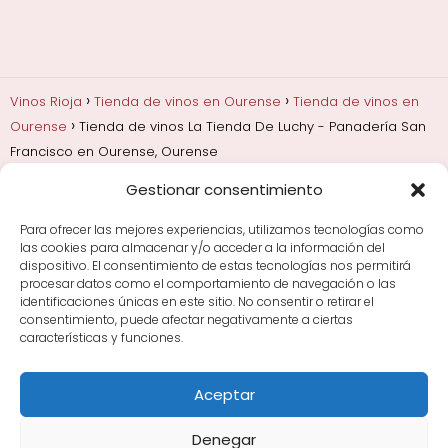
Vinos Rioja
Tienda de vinos en Ourense
Tienda de vinos en
Ourense
Tienda de vinos La Tienda De Luchy - Panadería San
Francisco en Ourense, Ourense
Gestionar consentimiento
Añadas, crianza y guarda
Bodegas y marcas de
Rioja
Cata y aprender a probar vino
Comprar vino
Para ofrecer las mejores experiencias, utilizamos tecnologías como
Rioja y guías de regalo
Cultura del vino y
las cookies para almacenar y/o acceder a la información del
curiosidades
Enoturismo en Rioja
dispositivo. El consentimiento de estas tecnologías nos permitirá
procesar datos como el comportamiento de navegación o las
identificaciones únicas en este sitio. No consentir o retirar el
Maridajes y vino en la mesa
Tiendas de vino por
consentimiento, puede afectar negativamente a ciertas
ciudades
Tipos de Rioja y clasificación
Uvas y viñedo
características y funciones.
en Rioja
Vino Rioja para empezar
Zonas de Rioja y
bodegas por área
Aceptar
Denegar