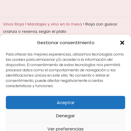
Vinos Rioja
Maridajes y vino en la mesa
Rioja con guisos:
crianza o reserva, según el plato
Gestionar consentimiento
Añadas, crianza y guarda
Bodegas y marcas de
Rioja
Cata y aprender a probar vino
Comprar vino
Para ofrecer las mejores experiencias, utilizamos tecnologías como
Rioja y guías de regalo
Cultura del vino y
las cookies para almacenar y/o acceder a la información del
curiosidades
Enoturismo en Rioja
dispositivo. El consentimiento de estas tecnologías nos permitirá
procesar datos como el comportamiento de navegación o las
identificaciones únicas en este sitio. No consentir o retirar el
Maridajes y vino en la mesa
Tiendas de vino por
consentimiento, puede afectar negativamente a ciertas
ciudades
Tipos de Rioja y clasificación
Uvas y viñedo
características y funciones.
en Rioja
Vino Rioja para empezar
Zonas de Rioja y
bodegas por área
Aceptar
Denegar
Ver preferencias
Avisos Legales
|
Política de Cookies
|
Política de