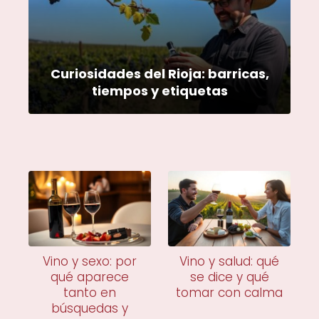
Curiosidades del Rioja: barricas,
tiempos y etiquetas
Vino y sexo: por
Vino y salud: qué
qué aparece
se dice y qué
tanto en
tomar con calma
búsquedas y