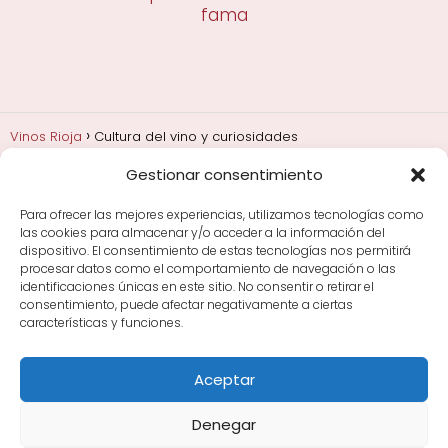
fama
Vinos Rioja
Cultura del vino y curiosidades
Gestionar consentimiento
Añadas, crianza y guarda
Bodegas y marcas de
Rioja
Cata y aprender a probar vino
Comprar vino
Para ofrecer las mejores experiencias, utilizamos tecnologías como
Rioja y guías de regalo
Cultura del vino y
las cookies para almacenar y/o acceder a la información del
curiosidades
Enoturismo en Rioja
dispositivo. El consentimiento de estas tecnologías nos permitirá
procesar datos como el comportamiento de navegación o las
identificaciones únicas en este sitio. No consentir o retirar el
Maridajes y vino en la mesa
Tiendas de vino por
consentimiento, puede afectar negativamente a ciertas
ciudades
Tipos de Rioja y clasificación
Uvas y viñedo
características y funciones.
en Rioja
Vino Rioja para empezar
Zonas de Rioja y
bodegas por área
Aceptar
Denegar