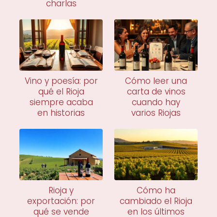
charlas
Vino y poesía: por
Cómo leer una
qué el Rioja
carta de vinos
siempre acaba
cuando hay
en historias
varios Riojas
Rioja y
Cómo ha
exportación: por
cambiado el Rioja
qué se vende
en los últimos