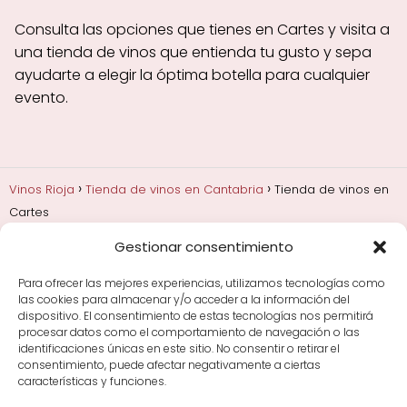
Consulta las opciones que tienes en Cartes y visita a
una tienda de vinos que entienda tu gusto y sepa
ayudarte a elegir la óptima botella para cualquier
evento.
Vinos Rioja
Tienda de vinos en Cantabria
Tienda de vinos en
Cartes
Gestionar consentimiento
Añadas, crianza y guarda
Bodegas y marcas de
Rioja
Cata y aprender a probar vino
Comprar vino
Para ofrecer las mejores experiencias, utilizamos tecnologías como
Rioja y guías de regalo
Cultura del vino y
las cookies para almacenar y/o acceder a la información del
curiosidades
Enoturismo en Rioja
dispositivo. El consentimiento de estas tecnologías nos permitirá
procesar datos como el comportamiento de navegación o las
identificaciones únicas en este sitio. No consentir o retirar el
Maridajes y vino en la mesa
Tiendas de vino por
consentimiento, puede afectar negativamente a ciertas
ciudades
Tipos de Rioja y clasificación
Uvas y viñedo
características y funciones.
en Rioja
Vino Rioja para empezar
Zonas de Rioja y