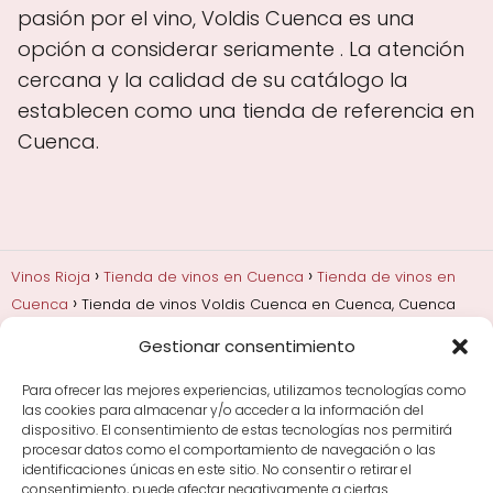
pasión por el vino, Voldis Cuenca es una
opción a considerar seriamente . La atención
cercana y la calidad de su catálogo la
establecen como una tienda de referencia en
Cuenca.
Vinos Rioja
Tienda de vinos en Cuenca
Tienda de vinos en
Cuenca
Tienda de vinos Voldis Cuenca en Cuenca, Cuenca
Gestionar consentimiento
Añadas, crianza y guarda
Bodegas y marcas de
Rioja
Cata y aprender a probar vino
Comprar vino
Para ofrecer las mejores experiencias, utilizamos tecnologías como
Rioja y guías de regalo
Cultura del vino y
las cookies para almacenar y/o acceder a la información del
curiosidades
Enoturismo en Rioja
dispositivo. El consentimiento de estas tecnologías nos permitirá
procesar datos como el comportamiento de navegación o las
identificaciones únicas en este sitio. No consentir o retirar el
Maridajes y vino en la mesa
Tiendas de vino por
consentimiento, puede afectar negativamente a ciertas