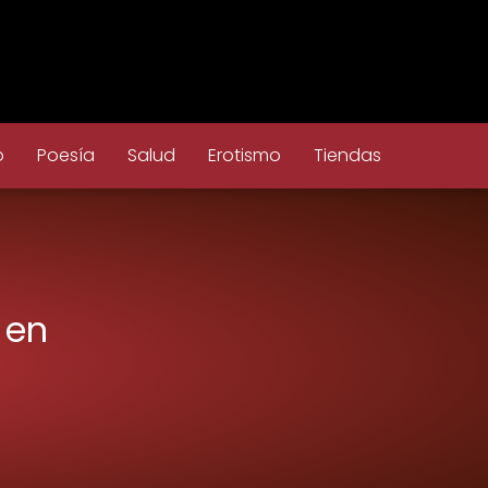
o
Poesía
Salud
Erotismo
Tiendas
 en