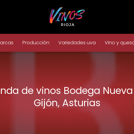
arcas
Producción
Variedades uva
Vino y ques
enda de vinos Bodega Nueva
Gijón, Asturias