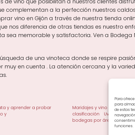
 vino que posibilitan a nuestros clientes disfrut
 complementan a la perfección nuestros caldos
rar vino en Gijón a través de nuestra tienda onli
 nos diferencia de otras tiendas es nuestro enfoq
ita sea memorable y satisfactoria. Ven a Bodega 
la búsqueda de una vinoteca donde se respire pasió
 muy en cuenta . La atención cercana y la varie
as.
Para ofrece
para almace
ta y aprender a probar
Maridajes y vino en la mesa
de estas t
no y
clasificación
Uvas y viñedo 
navegación 
bodegas por área
consentimie
funciones.