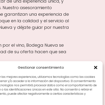
ar de una experiencia única, y
. Nuestro asesoramiento
ne garantizan una experiencia de
ue en la calidad y el servicio al
Nueva y déjate guiar por nuestra
n por el vino, Bodega Nueva se
dad de su oferta hacen que sea
Gestionar consentimiento
r las mejores experiencias, utilizamos tecnologías como las cookies
nar y/o acceder a la información del dispositivo. El consentimiento
Tiendas de vino por ciudades
Tipos de Rioja y
ecnologías nos permitirá procesar datos como el comportamiento de
en Rioja
Vino Rioja para empezar
Zonas de Rioja y
o las identificaciones únicas en este sitio. No consentir o retirar el
nto, puede afectar negativamente a ciertas características y