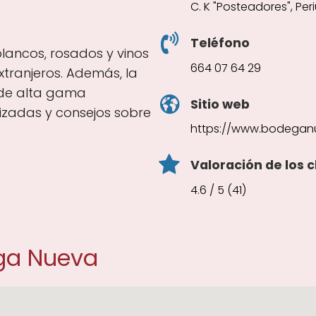
C. K "Posteadores", Per
Teléfono
blancos, rosados y vinos
664 07 64 29
tranjeros. Además, la
 de alta gama
Sitio web
izadas y consejos sobre
https://www.bodegan
Valoración de los c
4.6 / 5 (41)
ga Nueva