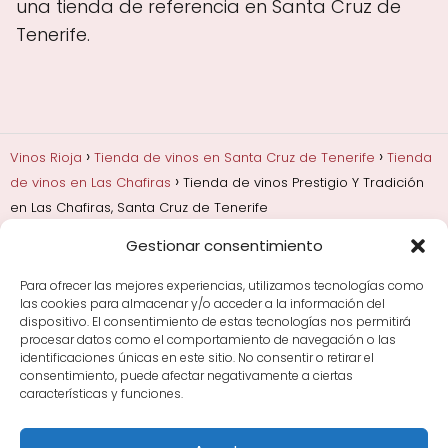
una tienda de referencia en Santa Cruz de
Tenerife.
Vinos Rioja
Tienda de vinos en Santa Cruz de Tenerife
Tienda
de vinos en Las Chafiras
Tienda de vinos Prestigio Y Tradición
en Las Chafiras, Santa Cruz de Tenerife
Gestionar consentimiento
Añadas, crianza y guarda
Bodegas y marcas de
Rioja
Cata y aprender a probar vino
Comprar vino
Para ofrecer las mejores experiencias, utilizamos tecnologías como
Rioja y guías de regalo
Cultura del vino y
las cookies para almacenar y/o acceder a la información del
curiosidades
Enoturismo en Rioja
dispositivo. El consentimiento de estas tecnologías nos permitirá
procesar datos como el comportamiento de navegación o las
identificaciones únicas en este sitio. No consentir o retirar el
Maridajes y vino en la mesa
Tiendas de vino por
consentimiento, puede afectar negativamente a ciertas
ciudades
Tipos de Rioja y clasificación
Uvas y viñedo
características y funciones.
en Rioja
Vino Rioja para empezar
Zonas de Rioja y
bodegas por área