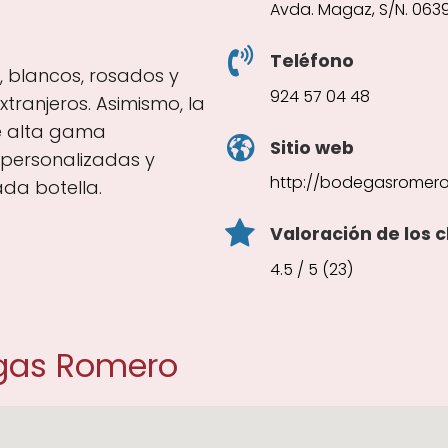
Avda. Magaz, S/N. 0639
Teléfono
s, blancos, rosados y
924 57 04 48
tranjeros. Asimismo, la
de alta gama
Sitio web
personalizadas y
http://bodegasromer
da botella.
Valoración de los c
4.5 / 5 (23)
gas Romero