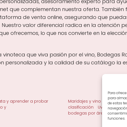
personalizadas, asesoramiento experto para ayuda
et que complementan nuestra oferta. También fa
ataforma de venta online, asegurando que puedas
uestro valor diferencial radica en la atención p
ue ofrecemos, lo que nos convierte en la elección
a vinoteca que viva pasión por el vino, Bodegas R
ión personalizada y la calidad de su catálogo la
Para ofrece
para almace
ta y aprender a probar
Maridajes y vino en la mesa
de estas t
no y
clasificación
Uvas y viñedo 
navegación 
bodegas por área
consentimie
funciones.