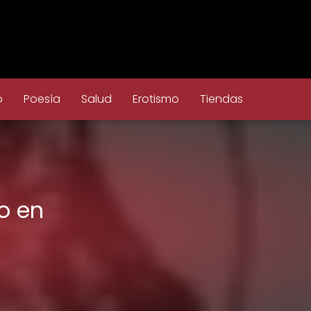
o
Poesía
Salud
Erotismo
Tiendas
o en