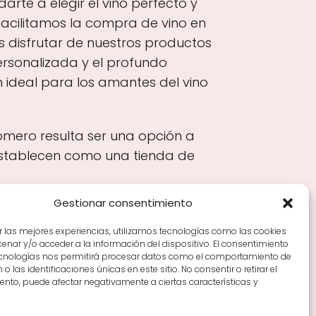
rte a elegir el vino perfecto y
cilitamos la compra de vino en
 disfrutar de nuestros productos
ersonalizada y el profundo
 ideal para los amantes del vino
omero resulta ser una opción a
 establecen como una tienda de
Gestionar consentimiento
r las mejores experiencias, utilizamos tecnologías como las cookies
nar y/o acceder a la información del dispositivo. El consentimiento
Tiendas de vino por ciudades
Tipos de Rioja y
ecnologías nos permitirá procesar datos como el comportamiento de
en Rioja
Vino Rioja para empezar
Zonas de Rioja y
o las identificaciones únicas en este sitio. No consentir o retirar el
nto, puede afectar negativamente a ciertas características y