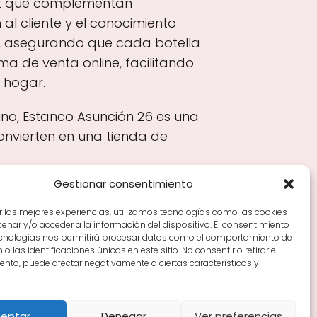
et que complementan
 al cliente y el conocimiento
a, asegurando que cada botella
 de venta online, facilitando
 hogar.
vino, Estanco Asunción 26 es una
onvierten en una tienda de
Gestionar consentimiento
r las mejores experiencias, utilizamos tecnologías como las cookies
nar y/o acceder a la información del dispositivo. El consentimiento
Tiendas de vino por ciudades
Tipos de Rioja y
ecnologías nos permitirá procesar datos como el comportamiento de
en Rioja
Vino Rioja para empezar
Zonas de Rioja y
o las identificaciones únicas en este sitio. No consentir o retirar el
nto, puede afectar negativamente a ciertas características y
eptar
Denegar
Ver preferencias