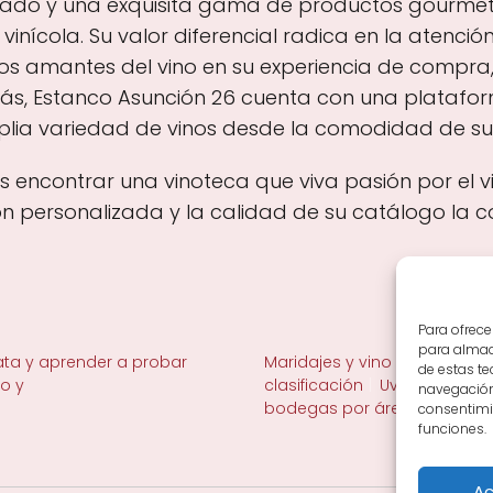
izado y una exquisita gama de productos gourm
inícola. Su valor diferencial radica en la atención
los amantes del vino en su experiencia de compr
s, Estanco Asunción 26 cuenta con una plataforma
plia variedad de vinos desde la comodidad de su
as encontrar una vinoteca que viva pasión por el 
n personalizada y la calidad de su catálogo la c
Para ofrece
para almace
ta y aprender a probar
Maridajes y vino en la mesa
de estas t
no y
clasificación
Uvas y viñedo 
navegación 
bodegas por área
consentimie
funciones.
Ac