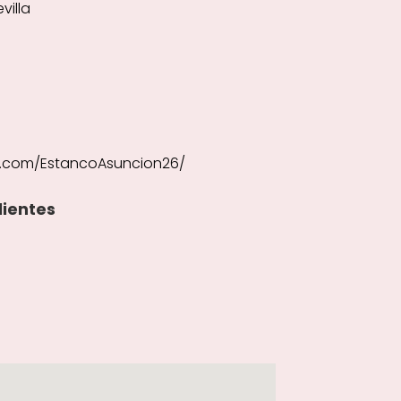
villa
k.com/EstancoAsuncion26/
lientes