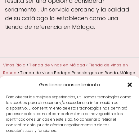
resulta ser una opción a considerar
seriamente . Un servicio cercano y la calidad
de su catálogo la establecen como una
tienda de referencia en Málaga.
Vinos Rioja
Tienda de vinos en Málaga
Tienda de vinos en
Ronda
Tienda de vinos Bodega Pasoslargos en Ronda, Málaga
Gestionar consentimiento
Añadas, crianza y guarda
Bodegas y marcas de
Rioja
Cata y aprender a probar vino
Comprar vino
Para ofrecer las mejores experiencias, utilizamos tecnologías como
Rioja y guías de regalo
Cultura del vino y
las cookies para almacenar y/o acceder a la información del
curiosidades
Enoturismo en Rioja
dispositivo. El consentimiento de estas tecnologías nos permitirá
procesar datos como el comportamiento de navegación o las
identificaciones únicas en este sitio. No consentir o retirar el
Maridajes y vino en la mesa
Tiendas de vino por
consentimiento, puede afectar negativamente a ciertas
ciudades
Tipos de Rioja y clasificación
Uvas y viñedo
características y funciones.
en Rioja
Vino Rioja para empezar
Zonas de Rioja y