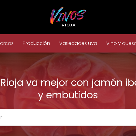
arcas
Producción
Variedades uva
Vino y ques
Rioja va mejor con jamón ib
y embutidos