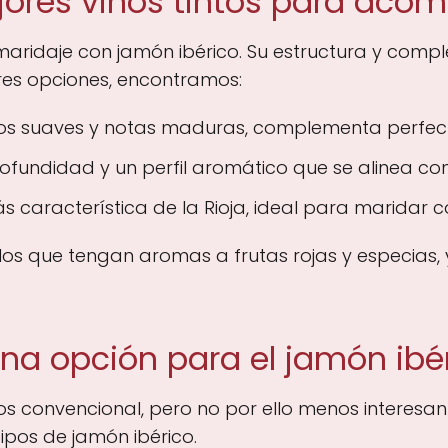
jores vinos tintos para aco
l maridaje con jamón ibérico. Su estructura y comp
res opciones, encontramos:
os suaves y notas maduras, complementa perfect
fundidad y un perfil aromático que se alinea con
 característica de la Rioja, ideal para maridar co
ellos que tengan aromas a frutas rojas y especias,
una opción para el jamón ibé
 convencional, pero no por ello menos interesante
pos de jamón ibérico.