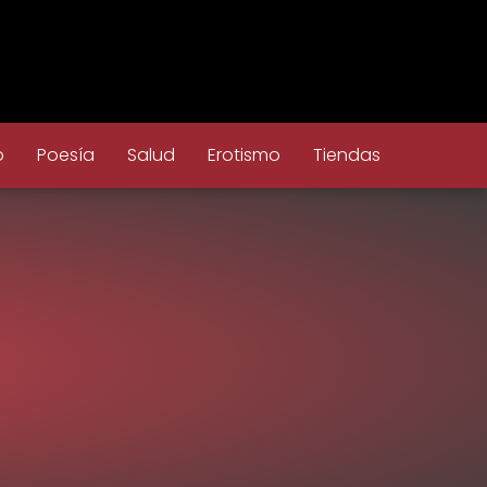
o
Poesía
Salud
Erotismo
Tiendas