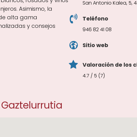
, blancos, rosados y vinos
San Antonio Kalea, 5, 4
jeros. Asimismo, la
 de alta gama
Teléfono
nalizadas y consejos
946 82 41 08
Sitio web
Valoración de los c
4.7 / 5 (7)
Gaztelurrutia