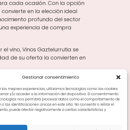
para cada ocasión. Con la opción
convierte en la elección ideal
onocimiento profundo del sector
o una experiencia de compra
el vino, Vinos Gaztelurrutia se
ad de su oferta la convierten en
Gestionar consentimiento
r las mejores experiencias, utilizamos tecnologías como las cookies
nar y/o acceder a la información del dispositivo. El consentimiento
Tiendas de vino por ciudades
Tipos de Rioja y
ecnologías nos permitirá procesar datos como el comportamiento de
en Rioja
Vino Rioja para empezar
Zonas de Rioja y
o las identificaciones únicas en este sitio. No consentir o retirar el
nto, puede afectar negativamente a ciertas características y