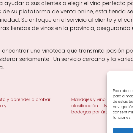
ayudar a sus clientes a elegir el vino perfecto 
 de su plataforma de venta online, esta tienda se 
iedad. Su enfoque en el servicio al cliente y el c
 otras tiendas de vinos en la provincia, asegurand
s encontrar una vinoteca que transmita pasión por 
erar seriamente . Un servicio cercano y la varied
a.
Para ofrece
para almace
ta y aprender a probar
Maridajes y vino en la mesa
de estas t
no y
clasificación
Uvas y viñedo 
navegación 
bodegas por área
consentimie
funciones.