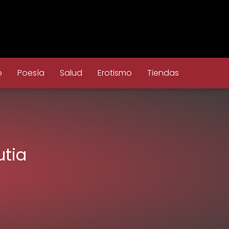
o
Poesía
Salud
Erotismo
Tiendas
utia