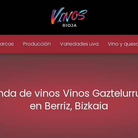
arcas
Producción
Variedades uva
Vino y ques
nda de vinos Vinos Gaztelurr
en Berriz, Bizkaia