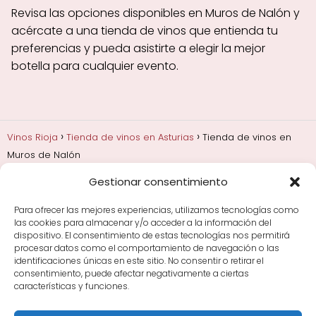
Revisa las opciones disponibles en Muros de Nalón y
acércate a una tienda de vinos que entienda tu
preferencias y pueda asistirte a elegir la mejor
botella para cualquier evento.
Vinos Rioja
Tienda de vinos en Asturias
Tienda de vinos en
Muros de Nalón
Gestionar consentimiento
Añadas, crianza y guarda
Bodegas y marcas de
Rioja
Cata y aprender a probar vino
Comprar vino
Para ofrecer las mejores experiencias, utilizamos tecnologías como
Rioja y guías de regalo
Cultura del vino y
las cookies para almacenar y/o acceder a la información del
curiosidades
Enoturismo en Rioja
dispositivo. El consentimiento de estas tecnologías nos permitirá
procesar datos como el comportamiento de navegación o las
identificaciones únicas en este sitio. No consentir o retirar el
Maridajes y vino en la mesa
Tiendas de vino por
consentimiento, puede afectar negativamente a ciertas
ciudades
Tipos de Rioja y clasificación
Uvas y viñedo
características y funciones.
en Rioja
Vino Rioja para empezar
Zonas de Rioja y
bodegas por área