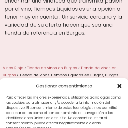
encontrar una vinoteca que transmita pasión
por el vino, Tiempos Líquidos es una opción a
tener muy en cuenta . Un servicio cercano y la
variedad de su oferta hacen que sea una
tienda de referencia en Burgos.
Vinos Rioja
Tienda de vinos en Burgos
Tienda de vinos en
Burgos
Tienda de vinos Tiempos Líquidos en Burgos, Burgos
Gestionar consentimiento
Añadas, crianza y guarda
Bodegas y marcas de
Rioja
Cata y aprender a probar vino
Comprar vino
Para ofrecer las mejores experiencias, utilizamos tecnologías como
Rioja y guías de regalo
Cultura del vino y
las cookies para almacenar y/o acceder a la información del
curiosidades
Enoturismo en Rioja
dispositivo. El consentimiento de estas tecnologías nos permitirá
procesar datos como el comportamiento de navegación o las
identificaciones únicas en este sitio. No consentir o retirar el
Maridajes y vino en la mesa
Tiendas de vino por
consentimiento, puede afectar negativamente a ciertas
ciudades
Tipos de Rioja y clasificación
Uvas y viñedo