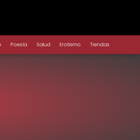
o
Poesía
Salud
Erotismo
Tiendas