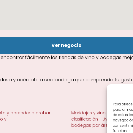
Ver negocio
encontrar fácilmente las tiendas de vino y bodegas mejor
odosa y acércate a una bodega que comprenda tu gusto y
Para ofrece
para almace
ta y aprender a probar
Maridajes y vino en la mesa
de estas t
no y
clasificación
Uvas y viñedo 
navegación 
bodegas por área
consentimie
funciones.