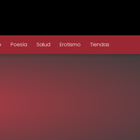
o
Poesía
Salud
Erotismo
Tiendas