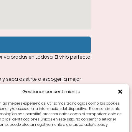
 valoradas en Lodosa. El vino perfecto
 sepa asistirte a escoger la mejor
Gestionar consentimiento
r las mejores experiencias, utilizamos tecnologías como las cookies
nar y/o acceder a la información del dispositivo. El consentimiento
Tiendas de vino por ciudades
Tipos de Rioja y
ecnologías nos permitirá procesar datos como el comportamiento de
en Rioja
Vino Rioja para empezar
Zonas de Rioja y
o las identificaciones únicas en este sitio. No consentir o retirar el
nto, puede afectar negativamente a ciertas características y