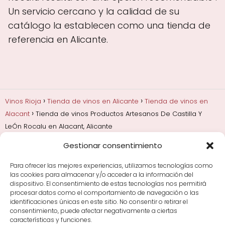
Un servicio cercano y la calidad de su
catálogo la establecen como una tienda de
referencia en Alicante.
Vinos Rioja
Tienda de vinos en Alicante
Tienda de vinos en
Alacant
Tienda de vinos Productos Artesanos De Castilla Y
LeÓn Rocalu en Alacant, Alicante
Gestionar consentimiento
Añadas, crianza y guarda
Bodegas y marcas de
Rioja
Cata y aprender a probar vino
Comprar vino
Para ofrecer las mejores experiencias, utilizamos tecnologías como
Rioja y guías de regalo
Cultura del vino y
las cookies para almacenar y/o acceder a la información del
curiosidades
Enoturismo en Rioja
dispositivo. El consentimiento de estas tecnologías nos permitirá
procesar datos como el comportamiento de navegación o las
identificaciones únicas en este sitio. No consentir o retirar el
Maridajes y vino en la mesa
Tiendas de vino por
consentimiento, puede afectar negativamente a ciertas
ciudades
Tipos de Rioja y clasificación
Uvas y viñedo
características y funciones.