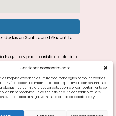
endadas en Sant Joan d'Alacant. La
u gusto y pueda asistirte a elegir la
Gestionar consentimiento
r las mejores experiencias, utilizamos tecnologías como las cookies
nar y/o acceder a la información del dispositivo. El consentimiento
Tiendas de vino por ciudades
Tipos de Rioja y
ecnologías nos permitirá procesar datos como el comportamiento de
en Rioja
Vino Rioja para empezar
Zonas de Rioja y
o las identificaciones únicas en este sitio. No consentir o retirar el
nto, puede afectar negativamente a ciertas características y