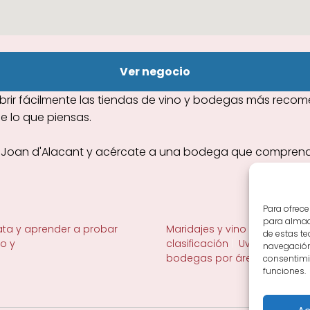
Ver negocio
rir fácilmente las tiendas de vino y bodegas más recom
e lo que piensas.
t Joan d'Alacant y acércate a una bodega que comprenda t
Para ofrece
para almace
ta y aprender a probar
Maridajes y vino en la mesa
de estas t
no y
clasificación
Uvas y viñedo 
navegación 
bodegas por área
consentimie
funciones.