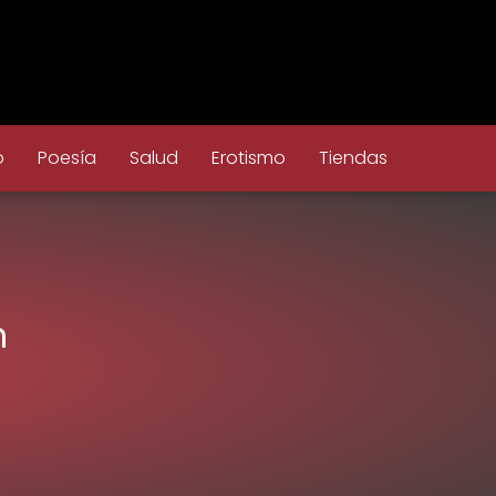
o
Poesía
Salud
Erotismo
Tiendas
n