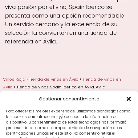
viva pasión por el vino, Spain Iberico se
presenta como una opción recomendable .
Un servicio cercano y la excelencia de su
selección la convierten en una tienda de
referencia en Ávila.
Vinos Rioja
Tienda de vinos en Ávila
Tienda de vinos en
Ávila
Tienda de vinos Spain Iberico en Ávila, Ávila
Gestionar consentimiento
Añadas, crianza y guarda
Bodegas y marcas de
Rioja
Cata y aprender a probar vino
Comprar vino
Para ofrecer las mejores experiencias, utilizamos tecnologías como
Rioja y guías de regalo
Cultura del vino y
las cookies para almacenar y/o acceder a la información del
curiosidades
Enoturismo en Rioja
dispositivo. El consentimiento de estas tecnologías nos permitirá
procesar datos como el comportamiento de navegación o las
identificaciones únicas en este sitio. No consentir o retirar el
Maridajes y vino en la mesa
Tiendas de vino por