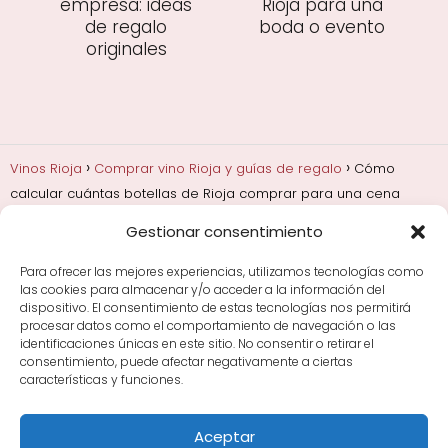
empresa: ideas
Rioja para una
de regalo
boda o evento
originales
Vinos Rioja
Comprar vino Rioja y guías de regalo
Cómo
calcular cuántas botellas de Rioja comprar para una cena
Gestionar consentimiento
Añadas, crianza y guarda
Bodegas y marcas de
Rioja
Cata y aprender a probar vino
Comprar vino
Para ofrecer las mejores experiencias, utilizamos tecnologías como
Rioja y guías de regalo
Cultura del vino y
las cookies para almacenar y/o acceder a la información del
curiosidades
Enoturismo en Rioja
dispositivo. El consentimiento de estas tecnologías nos permitirá
procesar datos como el comportamiento de navegación o las
identificaciones únicas en este sitio. No consentir o retirar el
Maridajes y vino en la mesa
Tiendas de vino por
consentimiento, puede afectar negativamente a ciertas
ciudades
Tipos de Rioja y clasificación
Uvas y viñedo
características y funciones.
en Rioja
Vino Rioja para empezar
Zonas de Rioja y
bodegas por área
Aceptar