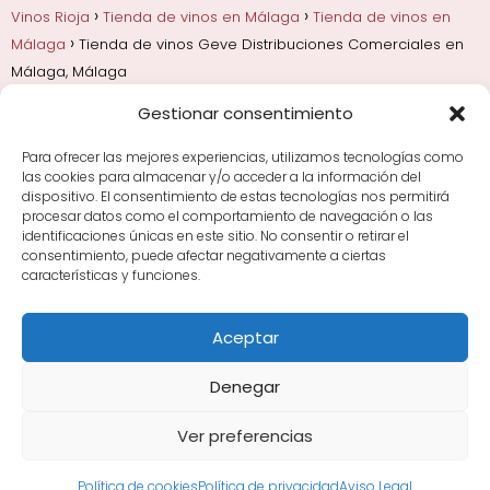
Vinos Rioja
Tienda de vinos en Málaga
Tienda de vinos en
Málaga
Tienda de vinos Geve Distribuciones Comerciales en
Málaga, Málaga
Gestionar consentimiento
Añadas, crianza y guarda
Bodegas y marcas de
Rioja
Cata y aprender a probar vino
Comprar vino
Para ofrecer las mejores experiencias, utilizamos tecnologías como
Rioja y guías de regalo
Cultura del vino y
las cookies para almacenar y/o acceder a la información del
curiosidades
Enoturismo en Rioja
dispositivo. El consentimiento de estas tecnologías nos permitirá
procesar datos como el comportamiento de navegación o las
identificaciones únicas en este sitio. No consentir o retirar el
Maridajes y vino en la mesa
Tiendas de vino por
consentimiento, puede afectar negativamente a ciertas
ciudades
Tipos de Rioja y clasificación
Uvas y viñedo
características y funciones.
en Rioja
Vino Rioja para empezar
Zonas de Rioja y
bodegas por área
Aceptar
Denegar
Ver preferencias
Avisos Legales
|
Política de Cookies
|
Política de
Privacidad
Sitemap XML
·
Sitemap HTML
Política de cookies
Política de privacidad
Aviso Legal