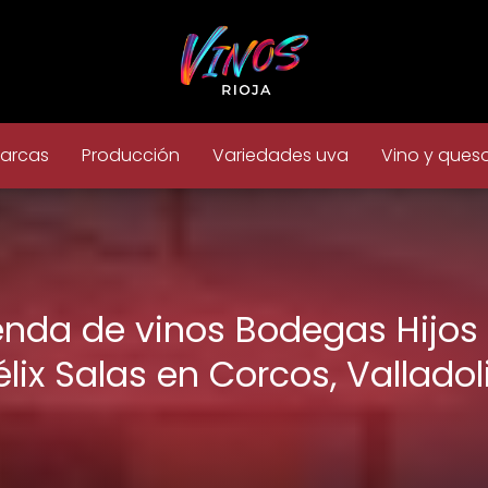
arcas
Producción
Variedades uva
Vino y ques
enda de vinos Bodegas Hijos
élix Salas en Corcos, Valladol