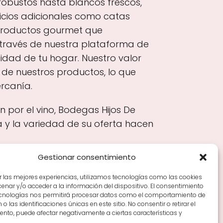
robustos hasta blancos frescos,
cios adicionales como catas
 productos gourmet que
 través de nuestra plataforma de
idad de tu hogar. Nuestro valor
 de nuestros productos, lo que
ercanía.
 por el vino, Bodegas Hijos De
 y la variedad de su oferta hacen
Gestionar consentimiento
r las mejores experiencias, utilizamos tecnologías como las cookies
nar y/o acceder a la información del dispositivo. El consentimiento
Tiendas de vino por ciudades
Tipos de Rioja y
ecnologías nos permitirá procesar datos como el comportamiento de
en Rioja
Vino Rioja para empezar
Zonas de Rioja y
o las identificaciones únicas en este sitio. No consentir o retirar el
nto, puede afectar negativamente a ciertas características y