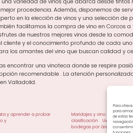
s una variedad de vinos que abarca desde tintos 
 mejor procedencia. Además, disponemos de servi
perto en la elección de vinos y una selección de
bién facilitamos la compra de vino en Corcos a
sfrutes de nuestros mejores vinos desde la comod
 al cliente y el conocimiento profundo de cada uno
para los amantes del vino que buscan calidad y c
as encontrar una vinoteca donde se respire pasión
 opción recomendable . La atención personalizada
en Valladolid.
Para ofrece
para almace
ta y aprender a probar
Maridajes y vino en la mesa
de estas t
no y
clasificación
Uvas y viñedo 
navegación 
bodegas por área
consentimie
funciones.