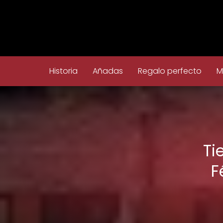
Historia
Añadas
Regalo perfecto
M
Ti
F