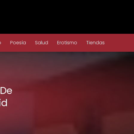
o
Poesía
Salud
Erotismo
Tiendas
 De
id