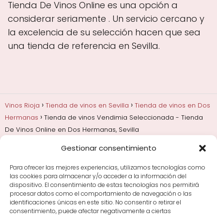
Tienda De Vinos Online es una opción a
considerar seriamente . Un servicio cercano y
la excelencia de su selección hacen que sea
una tienda de referencia en Sevilla.
Vinos Rioja
Tienda de vinos en Sevilla
Tienda de vinos en Dos
Hermanas
Tienda de vinos Vendimia Seleccionada - Tienda
De Vinos Online en Dos Hermanas, Sevilla
Gestionar consentimiento
Añadas, crianza y guarda
Bodegas y marcas de
Rioja
Cata y aprender a probar vino
Comprar vino
Para ofrecer las mejores experiencias, utilizamos tecnologías como
Rioja y guías de regalo
Cultura del vino y
las cookies para almacenar y/o acceder a la información del
curiosidades
Enoturismo en Rioja
dispositivo. El consentimiento de estas tecnologías nos permitirá
procesar datos como el comportamiento de navegación o las
identificaciones únicas en este sitio. No consentir o retirar el
Maridajes y vino en la mesa
Tiendas de vino por
consentimiento, puede afectar negativamente a ciertas