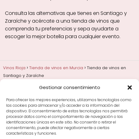
Consulta las alternativas que tienes en Santiago y
Zaraíche y acércate a una tienda de vinos que
comprenda tu preferencias y sepa ayudarte a
escoger la mejor botella para cualquier evento.
Vinos Rioja
Tienda de vinos en Murcia
Tienda de vinos en
Santiago y Zaraíche
Gestionar consentimiento
Añadas, crianza y guarda
Bodegas y marcas de
Rioja
Cata y aprender a probar vino
Comprar vino
Para ofrecer las mejores experiencias, utilizamos tecnologías como
Rioja y guías de regalo
Cultura del vino y
las cookies para almacenar y/o acceder a la información del
curiosidades
Enoturismo en Rioja
dispositivo. El consentimiento de estas tecnologías nos permitirá
procesar datos como el comportamiento de navegación o las
identificaciones únicas en este sitio. No consentir o retirar el
Maridajes y vino en la mesa
Tiendas de vino por
consentimiento, puede afectar negativamente a ciertas
ciudades
Tipos de Rioja y clasificación
Uvas y viñedo
características y funciones.