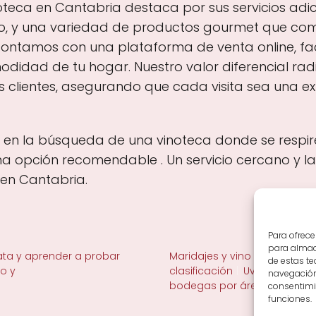
teca en Cantabria destaca por sus servicios adi
ado, y una variedad de productos gourmet que c
 contamos con una plataforma de venta online, f
didad de tu hogar. Nuestro valor diferencial rad
 clientes, asegurando que cada visita sea una ex
ás en la búsqueda de una vinoteca donde se respire
na opción recomendable . Un servicio cercano y la
 en Cantabria.
Para ofrece
para almace
ta y aprender a probar
Maridajes y vino en la mesa
de estas t
no y
clasificación
Uvas y viñedo 
navegación 
bodegas por área
consentimie
funciones.