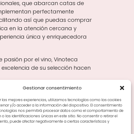
cionales, que abarcan catas de
omplementan perfectamente
acilitando así que puedas comprar
ica en la atención cercana y
periencia única y enriquecedora
 pasión por el vino, Vinoteca
 excelencia de su selección hacen
Gestionar consentimiento
r las mejores experiencias, utilizamos tecnologías como las cookies
nar y/o acceder a la información del dispositivo. El consentimiento
Tiendas de vino por ciudades
Tipos de Rioja y
ecnologías nos permitirá procesar datos como el comportamiento de
en Rioja
Vino Rioja para empezar
Zonas de Rioja y
o las identificaciones únicas en este sitio. No consentir o retirar el
nto, puede afectar negativamente a ciertas características y