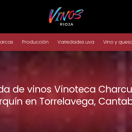
arcas
Producción
Variedades uva
Vino y ques
da de vinos Vinoteca Charcu
rquín en Torrelavega, Cantab