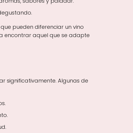
aromas, sabores y paladar.
 degustando.
s que pueden diferenciar un vino
 a encontrar aquel que se adapte
ar significativamente. Algunas de
s.
to.
ud.