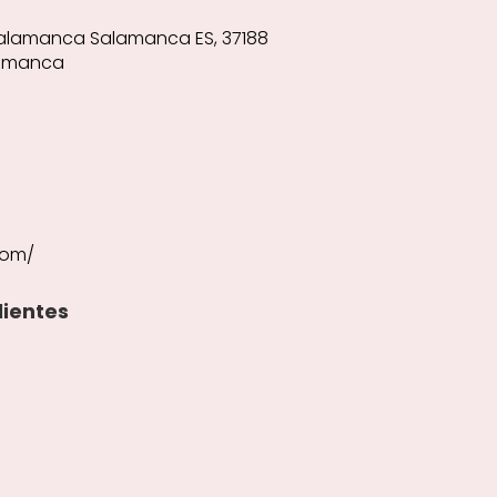
 (Salamanca Salamanca ES, 37188
lamanca
com/
lientes