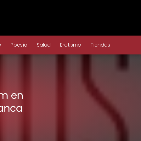
o
Poesía
Salud
Erotismo
Tiendas
om en
manca