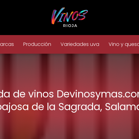
arcas
Producción
Variedades uva
Vino y ques
da de vinos Devinosymas.c
ajosa de la Sagrada, Sala