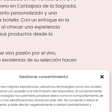
vino en Carbajosa de la Sagrada,
iento personalizado y una
otella. Con un enfoque en la
 al ofrecer una experiencia
e sus productos desde la
 viva pasión por el vino,
 excelencia de su selección hacen
Gestionar consentimiento
r las mejores experiencias, utilizamos tecnologías como las cookies
nar y/o acceder a la información del dispositivo. El consentimiento
Tiendas de vino por ciudades
Tipos de Rioja y
ecnologías nos permitirá procesar datos como el comportamiento de
en Rioja
Vino Rioja para empezar
Zonas de Rioja y
o las identificaciones únicas en este sitio. No consentir o retirar el
nto, puede afectar negativamente a ciertas características y