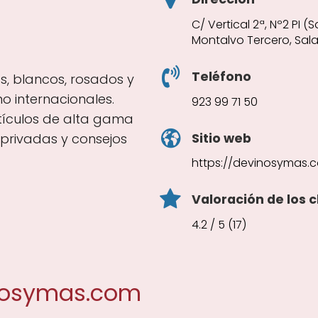
C/ Vertical 2ª, Nº2 PI
Montalvo Tercero, Sa
Teléfono
os, blancos, rosados y
 internacionales.
923 99 71 50
rtículos de alta gama
Sitio web
privadas y consejos
https://devinosymas.
Valoración de los c
4.2 / 5 (17)
nosymas.com