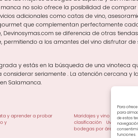
manca no solo ofrece la posibilidad de comprar 
vicios adicionales como catas de vino, asesoram
 gourmet que complementan perfectamente cada b
te, Devinosymas.com se diferencia de otras tiendas
ne, permitiendo a los amantes del vino disfrutar d
agrada y estás en la búsqueda de una vinoteca que
considerar seriamente . La atención cercana y la
a en Salamanca.
Para ofrece
para almace
ta y aprender a probar
Maridajes y vino en la mesa
de estas t
no y
clasificación
Uvas y viñedo 
navegación 
bodegas por área
consentimie
funciones.